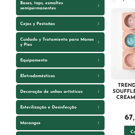
Bases, tops, esmaltes
semipermanentes
Cejas y Pestañas
Cuidado y Tratamiento para Manos
y Pies
Equipamento
Eletrodomésticos
TREND
SOUFFL
Decoração de unhas artísticas
CREAM 
Esterilização e Desinfecção
67
Morangos
C