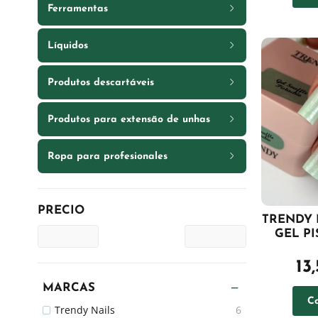
Ferramentas
Líquidos
Produtos descartáveis
Produtos para extensão de unhas
Ropa para profesionales
PRECIO
TRENDY 
GEL PI
13
MARCAS
C
Trendy Nails
6