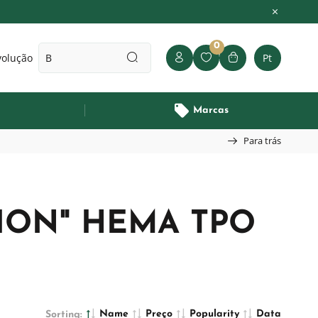
0
volução
Pt
Marcas
Para trás
ION" HEMA TPO
Name
Preço
Popularity
Data
Sorting: