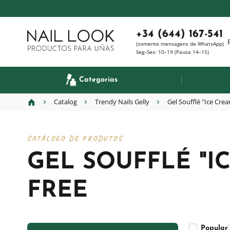
+34 (644) 167-541
(somente mensagens de WhatsApp)
Seg–Sex: 10–19 (Pausa 14–15)
Categorias
Catalog
Trendy Nails Gelly
Gel Soufflé "Ice Cre
CATÁLOGO DE PRODUTOS
GEL SOUFFLÉ "I
FREE
Popular