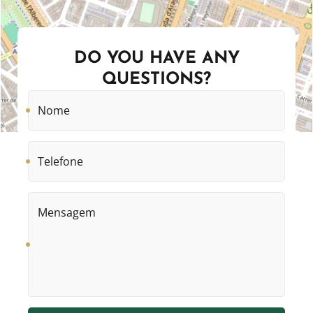
DO YOU HAVE ANY
QUESTIONS?
Nome
Número
de
telefone
Mensagem