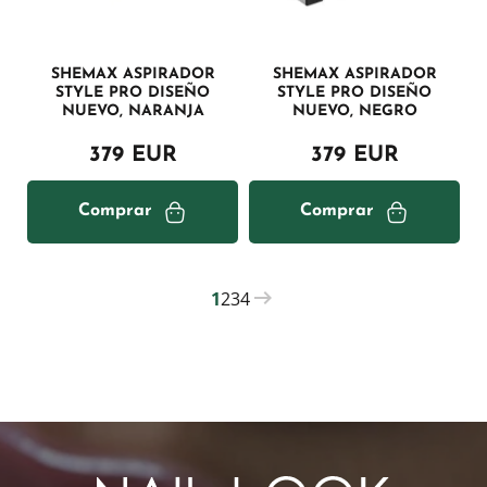
SHEMAX ASPIRADOR
SHEMAX ASPIRADOR
STYLE PRO DISEÑO
STYLE PRO DISEÑO
NUEVO, NARANJA
NUEVO, NEGRO
379 EUR
379 EUR
Comprar
Comprar
1
2
3
4
PAGINATION
Current
Página
Página
Página
page