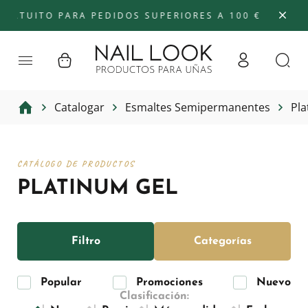
TUITO PARA PEDIDOS SUPERIORES A 100 €
Catalogar
Esmaltes Semipermanentes
Pla
CATÁLOGO DE PRODUCTOS
PLATINUM GEL
Filtro
Categorías
Popular
Promociones
Nuevo
Clasificación: