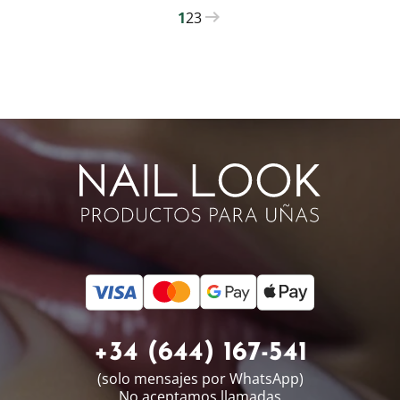
1
2
3
PAGINATION
Current
Página
Página
page
+34 (644) 167-541
(solo mensajes por WhatsApp)
No aceptamos llamadas