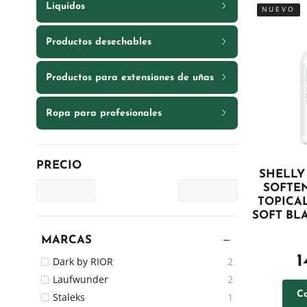
Liquidos
NUEVO
Productos desechables
Productos para extensiones de uñas
Ropa para profesionales
PRECIO
SHELLY
SOFTE
TOPICA
SOFT BLA
MARCAS
1
Dark by RIOR
2
Laufwunder
2
C
Staleks
1