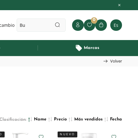
0
 cambio
Es
o
Marcas
Volver
Name
Precio
Más vendidos
Fecha
Clasificación:
O
NUEVO