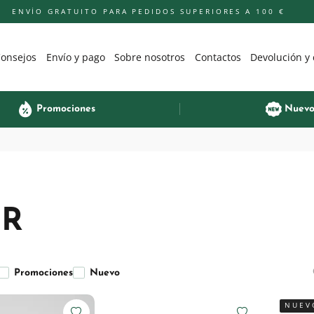
ENVÍO GRATUITO PARA PEDIDOS SUPERIORES A 100 €
onsejos
Envío y pago
Sobre nosotros
Contactos
Devolución y
Promociones
Nuev
ER
Promociones
Nuevo
NUEV