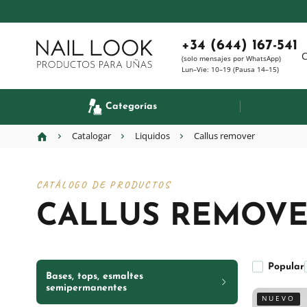
+34 (644) 167-541
C
(solo mensajes por WhatsApp)
Lun–Vie: 10–19 (Pausa 14–15)
Categorías
Catalogar
Liquidos
Callus remover
CATÁLOGO DE PRODUCTOS
CALLUS REMOV
Popular
Bases, tops, esmaltes
semipermanentes
NUEVO