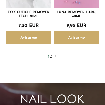
F.O.X CUTICLE REMOVER
LUNA REMOVER HARD,
TECH, 30ML
40ML
7,30 EUR
9,95 EUR
Avisarme
Avisarme
1
2
PAGINATION
Current
Página
page