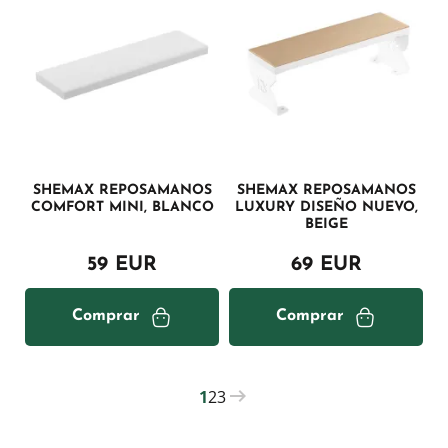
SHEMAX REPOSAMANOS
SHEMAX REPOSAMANOS
COMFORT MINI, BLANCO
LUXURY DISEÑO NUEVO,
BEIGE
59 EUR
69 EUR
Comprar
Comprar
1
2
3
PAGINATION
Current
Página
Página
page