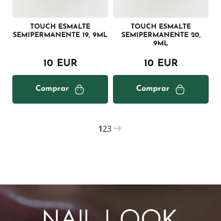
TOUCH ESMALTE
TOUCH ESMALTE
SEMIPERMANENTE 19, 9ML
SEMIPERMANENTE 20,
9ML
10 EUR
10 EUR
Comprar
Comprar
1
2
3
PAGINATION
Current
Página
Página
page