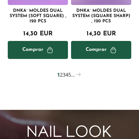
DNKA´ MOLDES DUAL
DNKA´ MOLDES DUAL
SYSTEM (SOFT SQUARE) ,
SYSTEM (SQUARE SHARP)
120 PCS
, 120 PCS
14,30 EUR
14,30 EUR
Comprar
Comprar
1
2
3
4
5
…
PAGINATION
Current
Página
Página
Página
Página
page