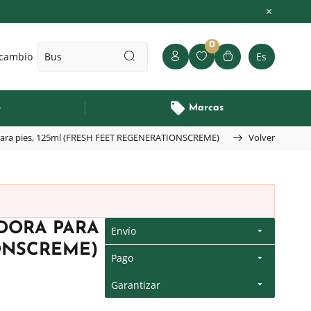
0
 cambio
Es
o
Marcas
ara pies, 125ml (FRESH FEET REGENERATIONSCREME)
Volver
DORA PARA
Envío
IONSCREME)
Pago
Garantizar