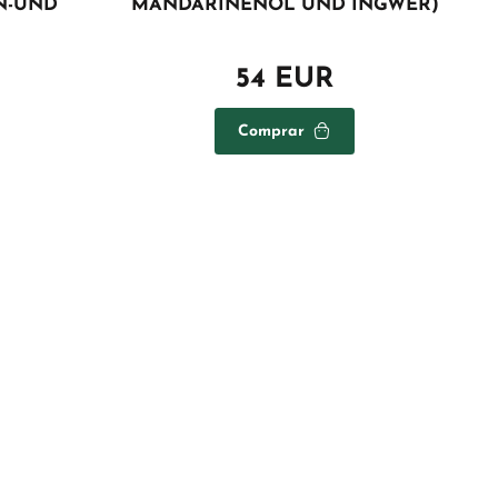
N-UND
MANDARINENÖL UND INGWER)
54 EUR
Comprar