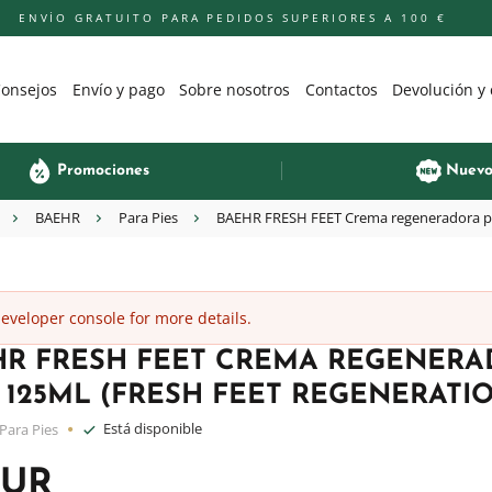
ENVÍO GRATUITO PARA PEDIDOS SUPERIORES A 100 €
onsejos
Envío y pago
Sobre nosotros
Contactos
Devolución y
Promociones
Nuev
BAEHR
Para Pies
BAEHR FRESH FEET Crema regeneradora p
veloper console for more details.
HR FRESH FEET CREMA REGENERA
, 125ML (FRESH FEET REGENERAT
Está disponible
Para Pies
EUR