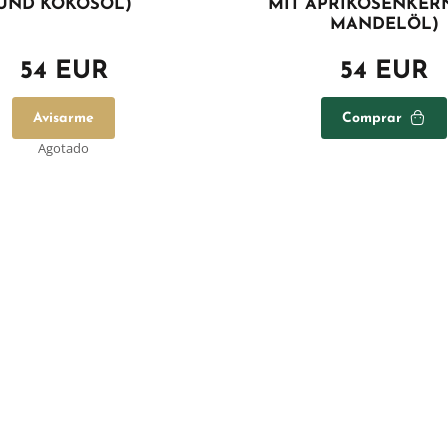
UND KOKOSÖL)
MIT APRIKOSENKER
MANDELÖL)
54 EUR
54 EUR
Avisarme
Comprar
Agotado