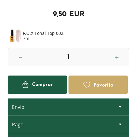
9,50 EUR
F.O.X Tonal Top 002,
7ml
Comprar
Favorito
Envío
Pago