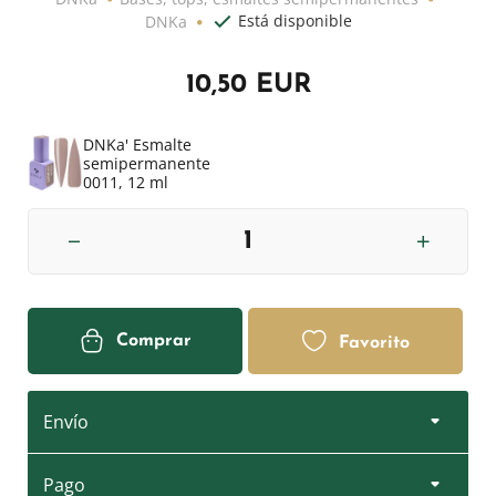
Está disponible
DNKa
10,50 EUR
DNKa' Esmalte
semipermanente
0011, 12 ml
Comprar
Favorito
Envío
Pago