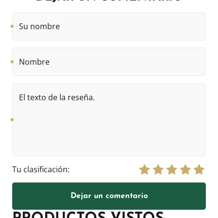
Su
nombre
Nombre
El
texto
de
la
reseña.
Tu clasificación:
Dejar un comentario