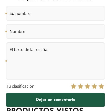
Su
nombre
Nombre
El
texto
de
la
reseña.
Tu clasificación:
Dejar un comentario