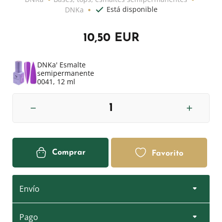
Está disponible
DNKa
10,50 EUR
DNKa' Esmalte
semipermanente
0041, 12 ml
Comprar
Favorito
Envío
Pago