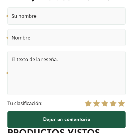
Su
nombre
Nombre
El
texto
de
la
reseña.
Tu clasificación:
Dejar un comentario