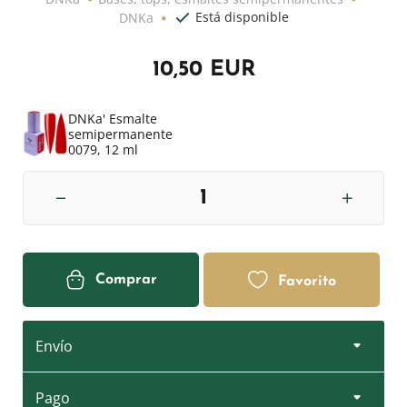
Está disponible
DNKa
10,50 EUR
DNKa' Esmalte
semipermanente
0079, 12 ml
Comprar
Favorito
Envío
Pago