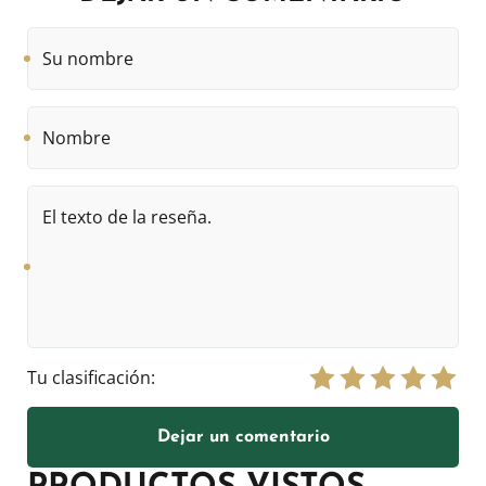
Su
nombre
Nombre
El
texto
de
la
reseña.
Tu clasificación:
Dejar un comentario