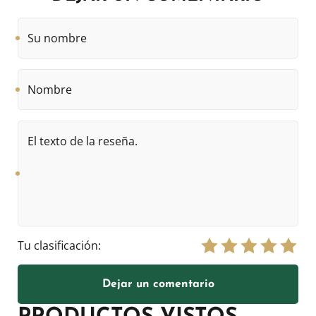
Su
nombre
Nombre
El
texto
de
la
reseña.
Tu clasificación:
Dejar un comentario