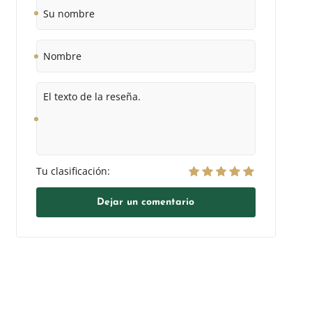
Su
nombre
Nombre
El
texto
de
la
reseña.
Tu clasificación:
Dejar un comentario