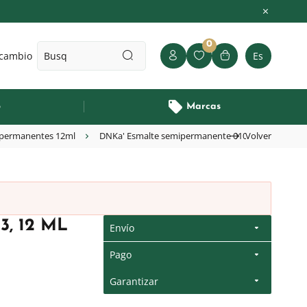
0
 cambio
Es
o
Marcas
permanentes 12ml
DNKa' Esmalte semipermanente 0103, 12 ml
Volver
, 12 ML
Envío
Pago
Garantizar