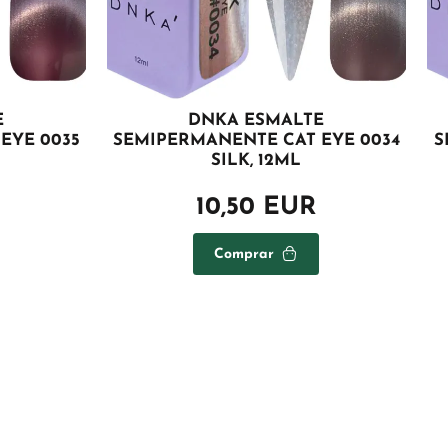
E
DNKA ESMALTE
EYE 0035
SEMIPERMANENTE CAT EYE 0034
S
SILK, 12ML
10,50 EUR
Comprar