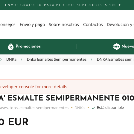
ENVÍO GRATUITO PARA PEDIDOS SUPERIORES A 100 €
onsejos
Envío y pago
Sobre nosotros
Contactos
Devolución y
Promociones
Nuev
DNKa
Dnka Esmaltes Semipermanentes
DNKA Esmaltes semi
veloper console for more details.
' ESMALTE SEMIPERMANENTE 0103
Está disponible
ases, tops, esmaltes semipermanentes
DNKa
50 EUR