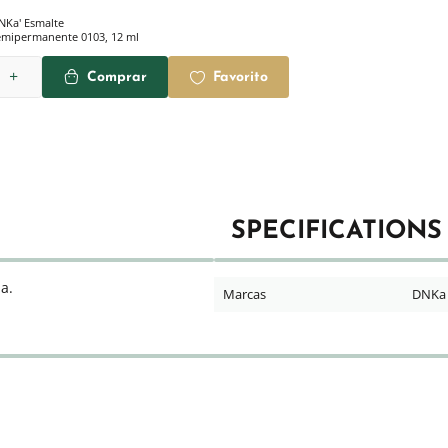
NKa' Esmalte
emipermanente 0103, 12 ml
Comprar
Favorito
SPECIFICATIONS
a.
Marcas
DNKa