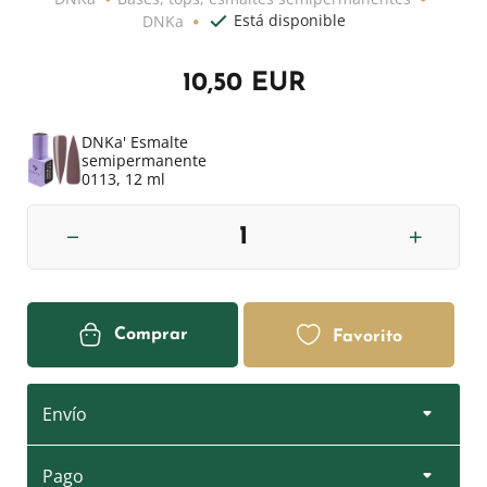
Está disponible
DNKa
10,50 EUR
DNKa' Esmalte
semipermanente
0113, 12 ml
Comprar
Favorito
Envío
Pago