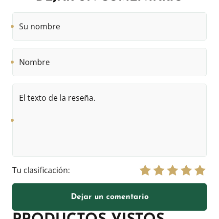
Su
nombre
Nombre
El
texto
de
la
reseña.
Tu clasificación:
Dejar un comentario