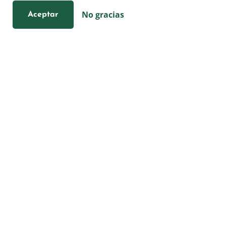
No gracias
Aceptar
+34 (644) 167-541
(solo mensajes por WhatsApp)
No aceptamos llamadas
Lun–Vie: 10–19 (Pausa 14–15)