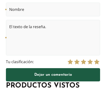
Nombre
El
texto
de
la
reseña.
Tu clasificación:
Dejar un comentario
PRODUCTOS VISTOS