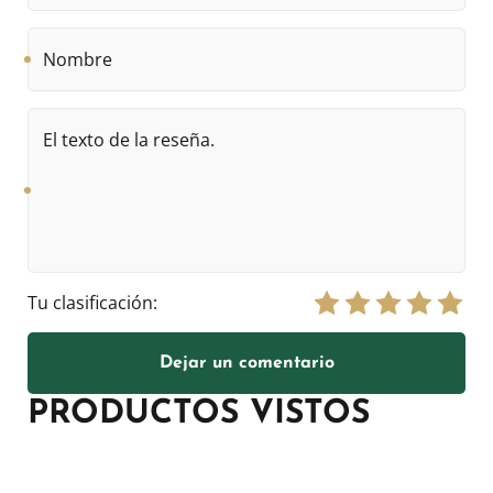
Nombre
El
texto
de
la
reseña.
Tu clasificación:
Dejar un comentario
PRODUCTOS VISTOS