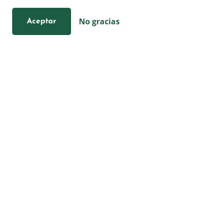
No gracias
Aceptar
+34 (644) 167-541
(solo mensajes por WhatsApp)
No aceptamos llamadas
Lun–Vie: 10–19 (Pausa 14–15)